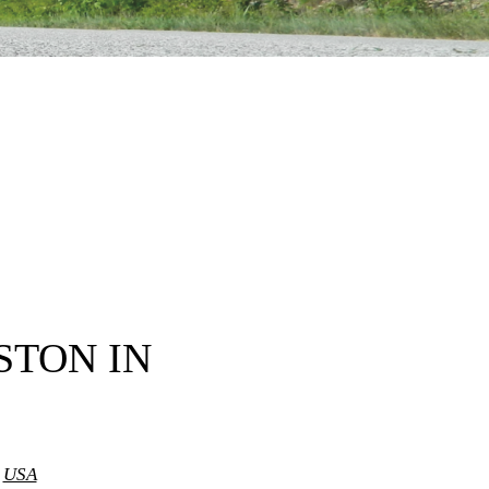
STON IN
,
USA