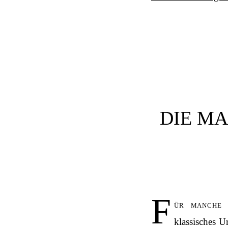
DIE MA
F
ür manche 
klassisches U