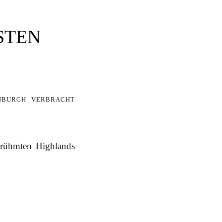
STEN
nburgh verbracht
erühmten Highlands