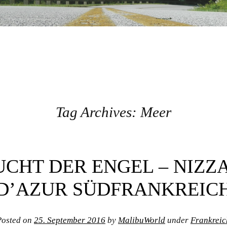
Tag Archives:
Meer
UCHT DER ENGEL – NIZZ
D’AZUR SÜDFRANKREIC
Posted on
25. September 2016
by
MalibuWorld
under
Frankreic