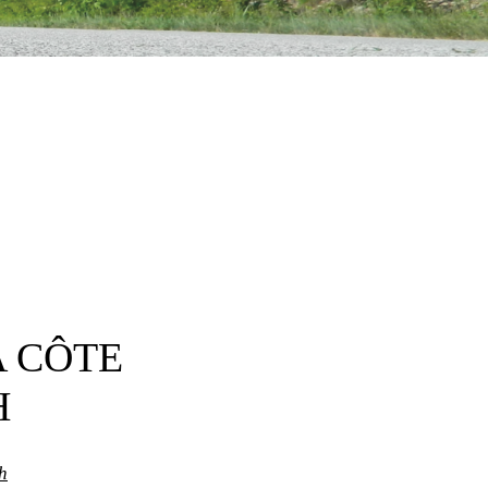
A CÔTE
H
h