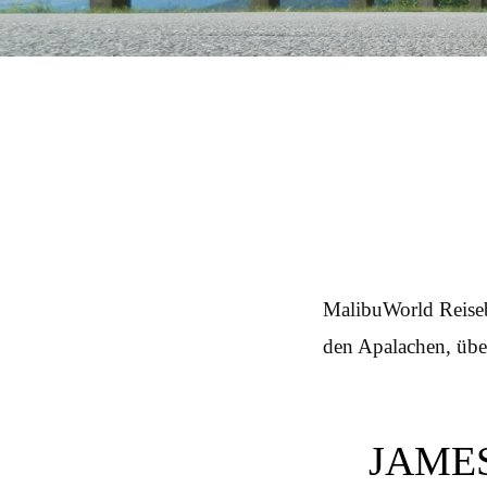
MalibuWorld Reiseb
den Apalachen, übe
Post navigation
JAMES